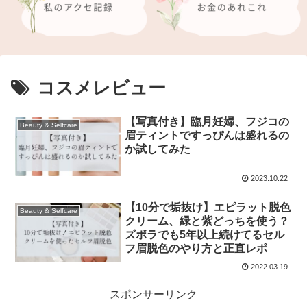
コスメレビュー
【写真付き】臨月妊婦、フジコの
Beauty & Selfcare
眉ティントですっぴんは盛れるの
か試してみた
2023.10.22
【10分で垢抜け】エピラット脱色
Beauty & Selfcare
クリーム、緑と紫どっちを使う？
ズボラでも5年以上続けてるセル
フ眉脱色のやり方と正直レポ
2022.03.19
スポンサーリンク