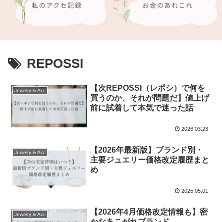
REPOSSI
【次REPOSSI（レポシ）で何を
Jewelry & Acc
買うのか、それが問題だ】値上げ
前に試着して本気で迷った話
2026.03.23
【2026年最新版】ブランド別・
Jewelry & Acc
主要ジュエリー価格改定履歴まと
め
2025.05.01
【2026年4月価格改定情報も】密
Jewelry & Acc
かなあこがれブランド。