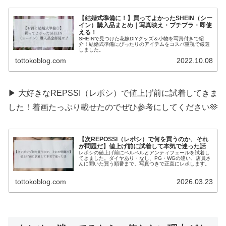
【結婚式準備に！】買ってよかったSHEIN（シー
イン）購入品まとめ｜写真映え・プチプラ・即使
える！
SHEINで見つけた花嫁DIYグッズ＆小物を写真付きで紹
介！結婚式準備にぴったりのアイテムをコスパ重視で厳選
しました。
tottokoblog.com
2022.10.08
▶ 大好きなREPSSI（レポシ）で値上げ前に試着してきま
した！着画たっぷり載せたのでぜひ参考にしてください🫶
【次REPOSSI（レポシ）で何を買うのか、それ
が問題だ】値上げ前に試着して本気で迷った話
レポシの値上げ前にベルベルとアンティフェールを試着し
てきました。ダイヤあり・なし、PG・WGの違い、店員さ
んに聞いた買う順番まで、写真つきで正直にレポします。
tottokoblog.com
2026.03.23