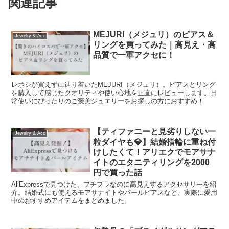
関連記事
MEJURI（メジュリ）のピアス＆
Jewelry & Acc
リングを買ってみた｜高見え・高
品質で一軍アクセに！
レポシが買えずに辿り着いたMEJURI（メジュリ）。ピアスとリング
を購入して感じたクオリティや使い心地を正直にレビューします。日
常使いにぴったりのご褒美ジュエリーをお探しの方におすすめ！
【ティファニーと見劣りしない一
Jewelry & Acc
粒ダイヤも💎】結婚指輪に重ね付
けしたくて！アリエクでモアサナ
イトのエタニティリングを2000
円で買った話
AliExpressで見つけた、プチプラなのに高見えするアクセサリーを紹
介。結婚式にも使えるモアサナイトやパールピアスなど、実際に愛用
中のおすすめアイテムをまとめました。