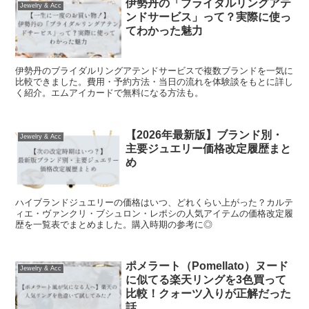
伊勢丹の「ブライダルリングアテ
Jewelry & Acc
ンドサービス」って？実際に使っ
てわかった魅力
伊勢丹のブライダルリングアテンドサービスで複数ブランドを一気に
比較できました。費用・予約方法・当日の流れを体験談をもとに詳し
く紹介。エムアイカードで無料になる方法も。
【2026年最新版】ブランド別・
Jewelry & Acc
主要ジュエリー価格改定履歴まと
め
ハイブランドジュエリーの価格はいつ、どれくらい上がった？カルテ
ィエ・ヴァンクリ・ブシュロン・レポシの人気アイテムの価格改定履
歴を一覧表でまとめました。購入時期の参考に◎
ポメラート（Pomellato）ヌード
Jewelry & Acc
に似てる楽天リングを3色買って
比較！クォーツ入りが正解だった
話