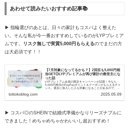
あわせて読みたいおすすめ記事📚
▶ 指輪選びのあとは、日々の家計もコスパよく整えた
い。そんな私が今一番おすすめしているのがLYPプレミア
ムです。
リスク無しで実質5,000円もらえる
のでまだの方
は大必須です！！
【7月対象になってるかも？】2回目も5,000円相
当GET◎LYPプレミアムが再び家計の救世主にな
った話
LYPプレミアム会員の限定キャンペーンが話題！今なら
5,000円相当のPayPayポイント＆クーポンがもらえるチャ
ンス。過去に加入した人も対象になることがあるので、ま
ずはチェックを！
tottokoblog.com
2025.05.09
▶ コスパ◎のSHEINで結婚式準備かなりリーズナブルに
できました！めちゃめちゃかわいいし超おすすめ！