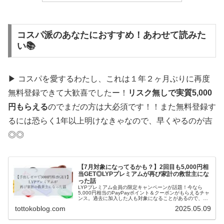
コスパ派のあなたにおすすめ！あわせて読みた
い📚
▶ コスパを愛するわたし、これは１年２ヶ月ぶりに再度
無料登録できて大歓喜でしたー！
リスク無しで実質5,000
円もらえる
のでまだの方は大必須です！！また無料登録す
るには恐らく1年以上明けなきゃなので、早くやるのが吉
◎◎
【7月対象になってるかも？】2回目も5,000円相
当GET◎LYPプレミアムが再び家計の救世主にな
った話
LYPプレミアム会員の限定キャンペーンが話題！今なら
5,000円相当のPayPayポイント＆クーポンがもらえるチャ
ンス。過去に加入した人も対象になることがあるので、ま
ずはチェックを！
tottokoblog.com
2025.05.09