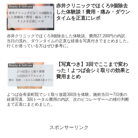
赤井クリニックでほくろ9個除去
Beauty & Selfcare
した体験談！費用・痛み・ダウン
タイムを正直にレポ
赤井クリニックでほくろ9個除去した体験談。費用27,200円の内訳、
当日の流れ、ダウンタイムの正直な経過を写真付きでまとめました。
行くか迷っている方はぜひ参考に。
【写真つき】3回でここまで変わ
Beauty & Selfcare
った！よつば会シミ取りの効果と
費用まとめ
よつば会有楽町院でシミ取り放題3回目を体験。施術当日〜7日後の
経過写真、3回トータル費用の内訳、次のピコレーザーへの移行判断
まで正直にまとめました。
スポンサーリンク