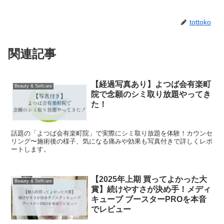
tottoko
関連記事
【経過写真あり】よつば会有楽町
Beauty & Selfcare
院で念願のシミ取り放題やってき
た！
話題の「よつば会有楽町院」で実際にシミ取り放題を体験！カウンセ
リング〜施術後の様子、気になる痛みや効果も写真付きで詳しくレポ
ートします。
【2025年上期 買ってよかった大
Beauty & Selfcare
賞】続けやすさが決め手！メディ
キューブ ブースターPROを本音
でレビュー