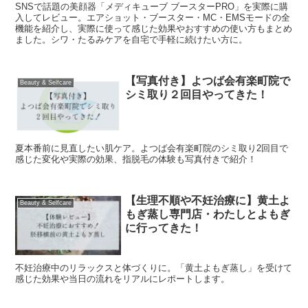
SNSで話題の美顔器「メディキューブ ブースターPRO」を実際に購
入してレビュー。エアショット・ブースター・MC・EMSモードの全
機能を紹介し、実際に使って感じた効果やおすすめの使い方もまとめ
ました。シワ・たるみケアを自宅で手軽に続けたい方に。
【写真付き】よつば会有楽町院で
Beauty & Selfcare
シミ取り２回目やってきた！
夏本番前に見直したい肌ケア。よつば会有楽町院のシミ取り2回目で
感じた変化や実際の効果、指脱毛の体験も写真付きで紹介！
【生理不順や不妊治療に】黄土よ
Beauty & Selfcare
もぎ蒸し専門店・わたしとよもぎ
に行ってきた！
不妊治療中のリラックスと体づくりに。「黄土よもぎ蒸し」を受けて
感じた効果や当日の流れをリアルにレポートします。