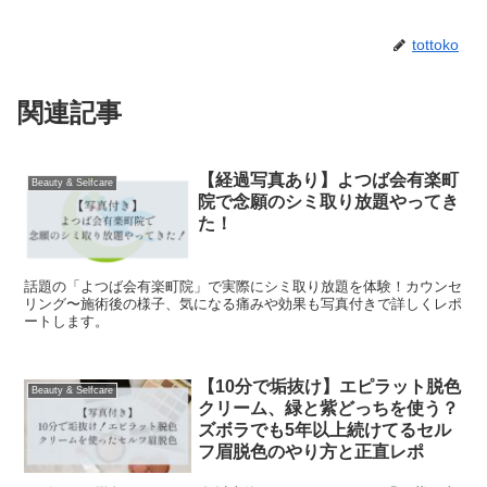
tottoko
関連記事
【経過写真あり】よつば会有楽町
Beauty & Selfcare
院で念願のシミ取り放題やってき
た！
話題の「よつば会有楽町院」で実際にシミ取り放題を体験！カウンセ
リング〜施術後の様子、気になる痛みや効果も写真付きで詳しくレポ
ートします。
【10分で垢抜け】エピラット脱色
Beauty & Selfcare
クリーム、緑と紫どっちを使う？
ズボラでも5年以上続けてるセル
フ眉脱色のやり方と正直レポ