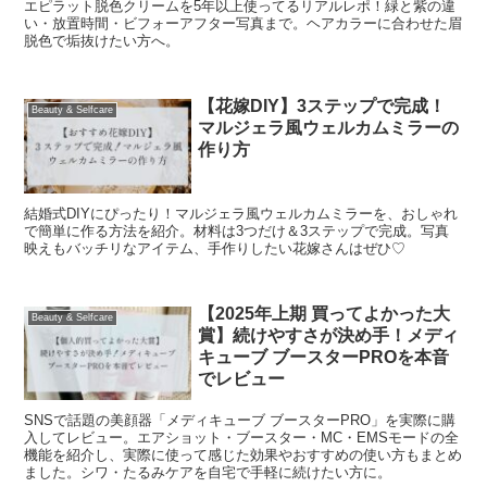
エピラット脱色クリームを5年以上使ってるリアルレポ！緑と紫の違
い・放置時間・ビフォーアフター写真まで。ヘアカラーに合わせた眉
脱色で垢抜けたい方へ。
【花嫁DIY】3ステップで完成！
Beauty & Selfcare
マルジェラ風ウェルカムミラーの
作り方
結婚式DIYにぴったり！マルジェラ風ウェルカムミラーを、おしゃれ
で簡単に作る方法を紹介。材料は3つだけ＆3ステップで完成。写真
映えもバッチリなアイテム、手作りしたい花嫁さんはぜひ♡
【2025年上期 買ってよかった大
Beauty & Selfcare
賞】続けやすさが決め手！メディ
キューブ ブースターPROを本音
でレビュー
SNSで話題の美顔器「メディキューブ ブースターPRO」を実際に購
入してレビュー。エアショット・ブースター・MC・EMSモードの全
機能を紹介し、実際に使って感じた効果やおすすめの使い方もまとめ
ました。シワ・たるみケアを自宅で手軽に続けたい方に。