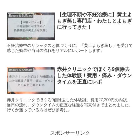
【生理不順や不妊治療に】黄土よ
Beauty & Selfcare
もぎ蒸し専門店・わたしとよもぎ
に行ってきた！
不妊治療中のリラックスと体づくりに。「黄土よもぎ蒸し」を受けて
感じた効果や当日の流れをリアルにレポートします。
赤井クリニックでほくろ9個除去
Beauty & Selfcare
した体験談！費用・痛み・ダウン
タイムを正直にレポ
赤井クリニックでほくろ9個除去した体験談。費用27,200円の内訳、
当日の流れ、ダウンタイムの正直な経過を写真付きでまとめました。
行くか迷っている方はぜひ参考に。
スポンサーリンク