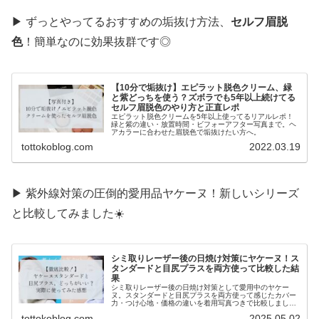
▶ ずっとやってるおすすめの垢抜け方法、
セルフ眉脱
色
！簡単なのに効果抜群です◎
【10分で垢抜け】エピラット脱色クリーム、緑
と紫どっちを使う？ズボラでも5年以上続けてる
セルフ眉脱色のやり方と正直レポ
エピラット脱色クリームを5年以上使ってるリアルレポ！
緑と紫の違い・放置時間・ビフォーアフター写真まで。ヘ
アカラーに合わせた眉脱色で垢抜けたい方へ。
tottokoblog.com
2022.03.19
▶ 紫外線対策の圧倒的愛用品ヤケーヌ！新しいシリーズ
と比較してみました☀️
シミ取りレーザー後の日焼け対策にヤケーヌ！ス
タンダードと目尻プラスを両方使って比較した結
果
シミ取りレーザー後の日焼け対策として愛用中のヤケー
ヌ。スタンダードと目尻プラスを両方使って感じたカバー
力・つけ心地・価格の違いを着用写真つきで比較しまし
た。
tottokoblog.com
2025.05.02