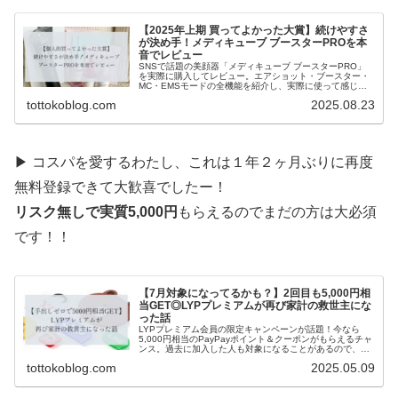
【2025年上期 買ってよかった大賞】続けやすさ
が決め手！メディキューブ ブースターPROを本
音でレビュー
SNSで話題の美顔器「メディキューブ ブースターPRO」
を実際に購入してレビュー。エアショット・ブースター・
MC・EMSモードの全機能を紹介し、実際に使って感じた
効果やおすすめの使い方もまとめました。シワ・たるみケ
tottokoblog.com
2025.08.23
アを自宅で手軽に続けたい方に。
▶ コスパを愛するわたし、これは１年２ヶ月ぶりに再度
無料登録できて大歓喜でしたー！
リスク無しで実質5,000円
もらえるのでまだの方は大必須
です！！
【7月対象になってるかも？】2回目も5,000円相
当GET◎LYPプレミアムが再び家計の救世主にな
った話
LYPプレミアム会員の限定キャンペーンが話題！今なら
5,000円相当のPayPayポイント＆クーポンがもらえるチャ
ンス。過去に加入した人も対象になることがあるので、ま
ずはチェックを！
tottokoblog.com
2025.05.09